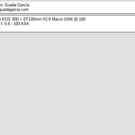
o: Guada García
uadagarcia.com
n EOS 30D + EF100mm f/2.8 Macro USM @ 100
 f: 5.6 - 100 ASA
: