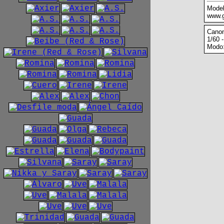
Model
www.g
Cano
1/60 -
Modo