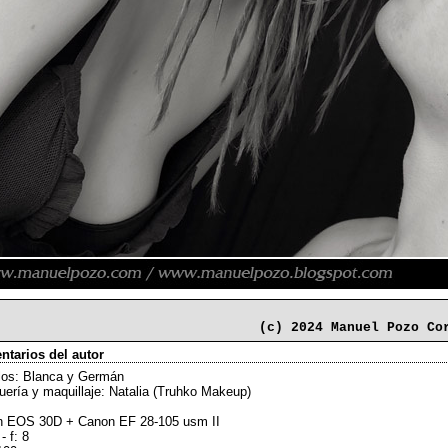
(c) 2024 Manuel Pozo Co
tarios del autor
os: Blanca y Germán
uería y maquillaje: Natalia (Truhko Makeup)
 EOS 30D + Canon EF 28-105 usm II
- f: 8