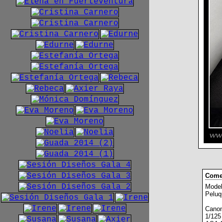
Comen
Model
Peluq
Canon
1/125 