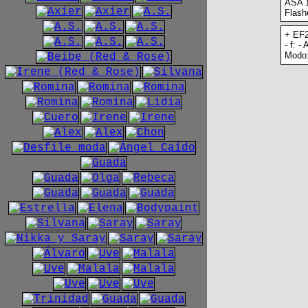
ASA 
Flash
+ EF2
- f: -
Modo