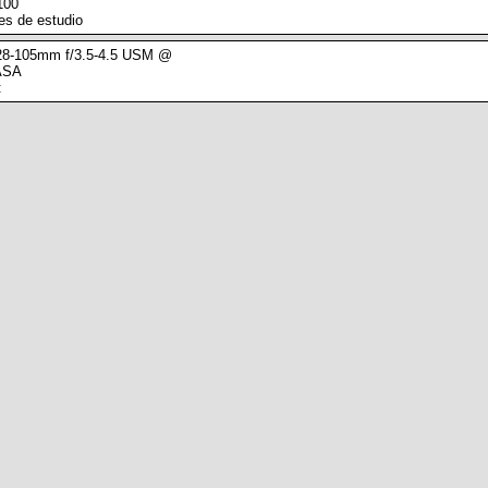
100
es de estudio
8-105mm f/3.5-4.5 USM @
 ASA
: